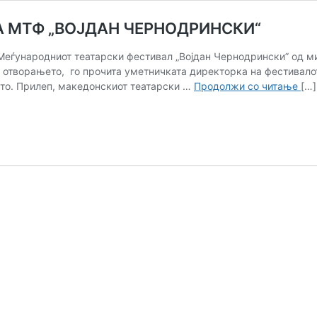
А МТФ „ВОЈДАН ЧЕРНОДРИНСКИ“
Меѓународниот театарски фестивал „Војдан Чернодрински” од м
отворањето, го прочита уметничката директорка на фестивалот,
ВО
оето. Прилеп, македонскиот театарски …
Продолжи со читање
[…]
ПР
ЗА
57
ИЗ
НА
МТ
„В
ЧЕ