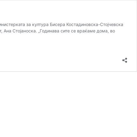
инистерката за култура Бисера Костадиновска-Стојчевска
 Ана Стојаноска. „Годинава сите се враќаме дома, во
ИЛЕП
ПОЧНА
ДАНИЕ
Ф
ОЈДАН
РНОДРИНСКИ“