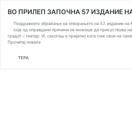
ВО ПРИЛЕП ЗАПОЧНА 57 ИЗДАНИЕ Н
Поздравното обраќање на отворањето на 57. издание на 
која од оправдани причини не можеше да присуствува на 
градот – театар. И, секогаш е пријатно кога сме свои на св
from
Прочитај повеќе
ВО
ПРИЛЕП
ТЕРА
ЗАПОЧНА
57
ИЗДАНИЕ
НА
МТФ
„ВОЈДАН
ЧЕРНОДРИНСКИ“