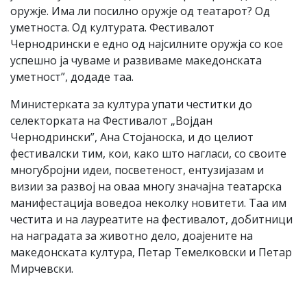
оружје. Има ли посилно оружје од театарот? Од
уметноста. Од културата. Фестивалот
Чернодрински е едно од најсилните оружја со кое
успешно ја чуваме и развиваме македонската
уметност”, додаде таа.
Министерката за култура упати честитки до
селекторката на Фестивалот „Војдан
Чернодрински”, Ана Стојаноска, и до целиот
фестивалски тим, кои, како што нагласи, со своите
многубројни идеи, посветеност, ентузијазам и
визии за развој на оваа многу значајна театарска
манифестација воведоа неколку новитети. Таа им
честита и на лауреатите на фестивалот, добитници
на наградата за животно дело, доајените на
македонската култура, Петар Темелковски и Петар
Мирчевски.