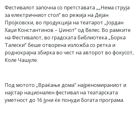
Фестивалот започна со претставата „„Нема струја
за електричниот стол” во режија на Дејан
Пројковски, во продукција на театарот „Јордан
Хаџи Константинов – Џинот” од Велес. Во рамките
на Фестивалот, во градската библиотека „Борка
Талески” беше отворена изложба со ретка и
роднокрајна збирка во чест на авторот во фокусот,
Коле Чашуле.
Под мотото „Враќање дома” најреномираниот и
најстар национален фестивал на театарската
уметност до 16 јуни ќе понуди богата програма.