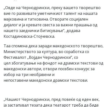
„Овде на Чернодрински, преку вашето творештво
вие го развивате уметничкиот талент на нашата
мајковина и татковина. Отворате социјален
дијалог и ја кревате свеста за важни прашања од
нашето заеднички битисување”, додава
Костадиновска-Стојчевска.
Таа спомена дека заради македонското творештво,
Министерството за култура, во соработка со
Фестивалот „Војдан Чернодрински”, со
цел збогатување на фондот на драмски текстови од
македонски автори, отвори посебен конкурс за
избор на три необјавени и
непоставени македонски драмски текстови.
„Нашиот Чернодрински, пред повеќе од еден век,
ја застапувал тезата дека театарот треба да биде