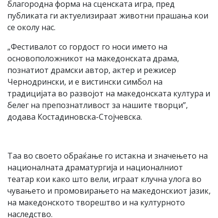
благородна форма на сценската игра, пред
публиката ги актуелизираат животни прашања кои
се околу нас.
„Фестивалот со гордост го носи името на
основоположникот на македонската драма,
познатиот драмски автор, актер и режисер
Чернодрински, и е вистински симбол на
традицијата во развојот на македонската култура и
белег на препознатливост за нашите творци”,
додава Костадиновска-Стојчевска.
Таа во своето обраќање го истакна и значењето на
националната драматургија и националниот
театар кои како што вели, играат клучна улога во
чувањето и промовирањето на македонскиот јазик,
на македонското творештво и на културното
наследство.