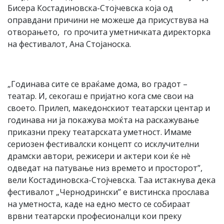
Бисера Костадиновска-Стојчевска која од
оправдани причини не можеше да присуствува на
отворањето, го прочита уметничката директорка
на фестивалот, Ана Стојаноска.
„Годинава сите се враќаме дома, во градот –
театар. И, секогаш е пријатно кога сме свои на
своето. Прилеп, македонскиот театарски центар и
годинава ни ја покажува моќта на раскажување
приказни преку театарската уметност. Имаме
сериозен фестивалски концепт со исклучителни
драмски автори, режисери и актери кои ќе нè
одведат на патување низ времето и просторот”,
вели Костадиновска-Стојчевска. Таа истакнува дека
фестивалот „Чернодрински” e вистинска прослава
на уметноста, каде на едно место се собираат
врвни театарски професионалци кои преку