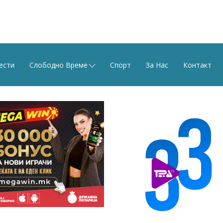
ести
Слободно Време
Спорт
За Нас
Контакт