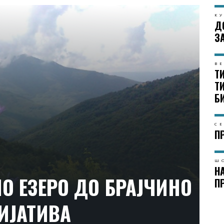
КУ
Д
З
В
Т
Т
Б
С
П
Ш
Н
О ЕЗЕРО ДО БРАЈЧИНО
П
ИЈАТИВА