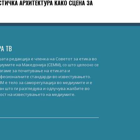
ТИЧКА АРХИТЕКТУРА КАКО СЦЕНА ЗА
РА ТВ
ата редакција е членка на Советот за етика во
иумите на Македонија (СЕММ), со што целосно се
агаме за почитување на етиката и
фесионалните стандарди во известувањето.
М е тело за саморегулација во медиумите и е
ан што ги разгледува и одлучува жалбите во
ост на известувањето на медиумите.