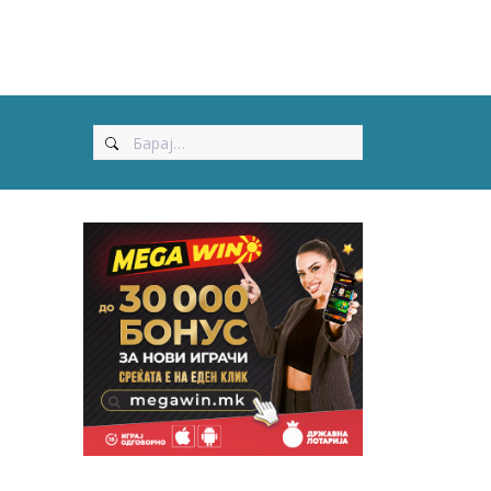
Search
for: